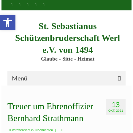
Inhalt
springen
Werkzeugleiste öffnen
St. Sebastianus
Schützenbruderschaft Werl
e.V. von 1494
Glaube - Sitte - Heimat
Menü
Startseite
13
Treuer um Ehrenoffizier
Bruderschaft
OKT. 2021
Bernhard Strathmann
Schützenscheune
Kinderschützenfest
Veröffentlicht in:
Nachrichten
|
0