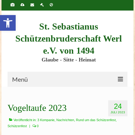
Inhalt
springen
Werkzeugleiste öffnen
St. Sebastianus
Schützenbruderschaft Werl
e.V. von 1494
Glaube - Sitte - Heimat
Menü
Startseite
24
Vogeltaufe 2023
Bruderschaft
JULI 2023
Schützenscheune
Veröffentlicht in:
3 Kompanie
,
Nachrichten
,
Rund um das Schützenfest
,
Schützenfest
|
0
Kinderschützenfest