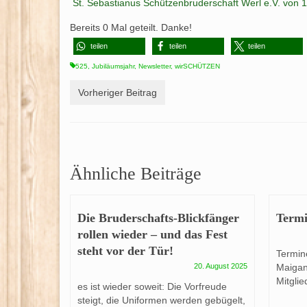
St. Sebastianus Schützenbruderschaft Werl e.V. von 
Bereits
0
Mal geteilt. Danke!
teilen
teilen
teilen
525
,
Jubiläumsjahr
,
Newsletter
,
wirSCHÜTZEN
Vorheriger Beitrag
Ähnliche Beiträge
Die Bruderschafts-Blickfänger
Termi
rollen wieder – und das Fest
steht vor der Tür!
Termin
20. August 2025
Maigan
Mitglie
es ist wieder soweit: Die Vorfreude
steigt, die Uniformen werden gebügelt,