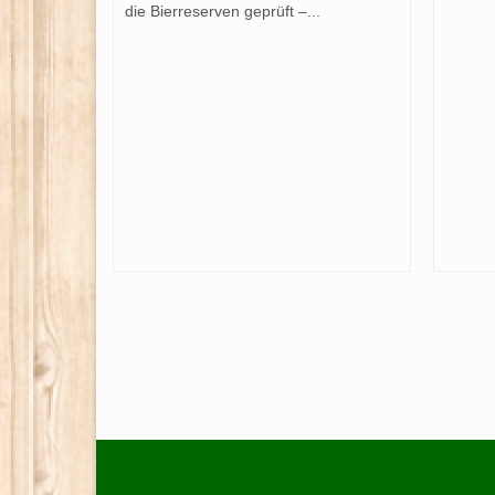
die Bierreserven geprüft –...
festpokal
1. August 2019