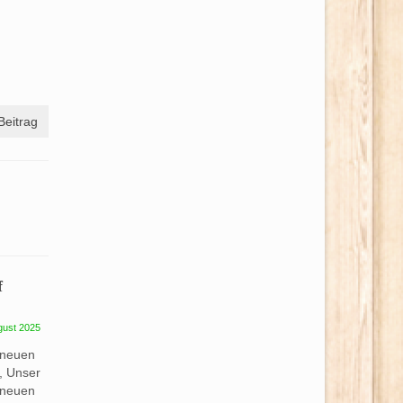
Beitrag
f
gust 2025
 neuen
, Unser
 neuen