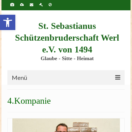
Inhalt
springen
Werkzeugleiste öffnen
St. Sebastianus
Schützenbruderschaft Werl
e.V. von 1494
Glaube - Sitte - Heimat
Menü
Startseite
4.Kompanie
Bruderschaft
Schützenscheune
Kinderschützenfest