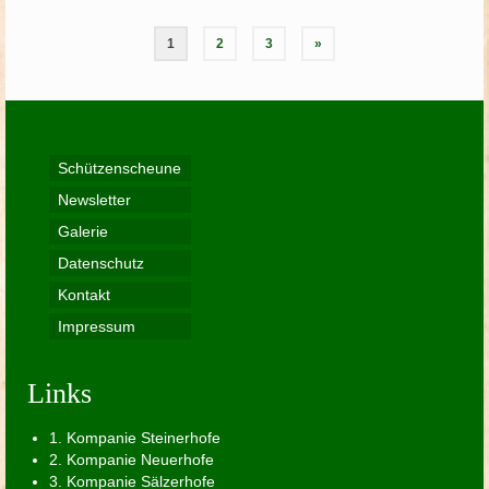
Seitennummerierung
1
2
3
»
der
Beiträge
Schützenscheune
Newsletter
Galerie
Datenschutz
Kontakt
Impressum
Links
1. Kompanie Steinerhofe
2. Kompanie Neuerhofe
3. Kompanie Sälzerhofe