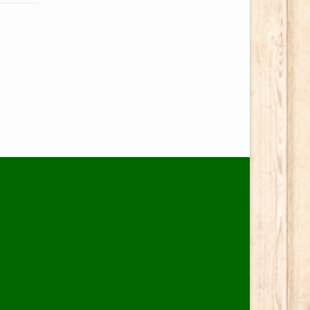
Rutsch in...
Neuerhofe werden. Er soll die...