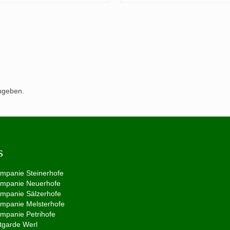
ugeben.
s
ompanie Steinerhofe
ompanie Neuerhofe
ompanie Sälzerhofe
ompanie Melsterhofe
ompanie Petrihofe
tgarde Werl