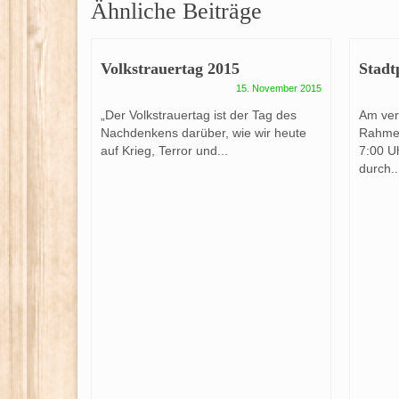
Ähnliche Beiträge
Volkstrauertag 2015
Stadt
15. November 2015
„Der Volkstrauertag ist der Tag des
Am ve
Nachdenkens darüber, wie wir heute
Rahmen
auf Krieg, Terror und...
7:00 Uh
durch..
g
. Februar 2012
3.Kompanie
Tobias