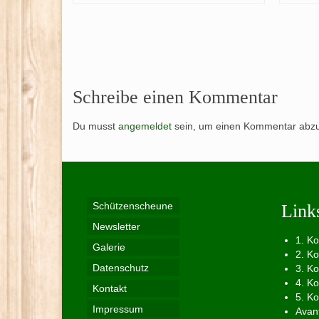
e...
Schreibe einen Kommentar
Du musst
angemeldet
sein, um einen Kommentar abz
Schützenscheune
Link
Newsletter
1. K
Galerie
2. K
Datenschutz
3. K
4. K
Kontakt
5. K
Impressum
Avan