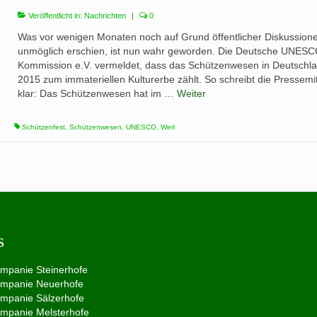
Veröffentlicht in:
Nachrichten
|
0
Was vor wenigen Monaten noch auf Grund öffentlicher Diskussion
unmöglich erschien, ist nun wahr geworden. Die Deutsche UNESC
Kommission e.V. vermeldet, dass das Schützenwesen in Deutschl
2015 zum immateriellen Kulturerbe zählt. So schreibt die Pressemit
klar: Das Schützenwesen hat im …
Weiter
Schützenfest
,
Schützenwesen
,
UNESCO
,
Werl
s
ompanie Steinerhofe
ompanie Neuerhofe
ompanie Sälzerhofe
ompanie Melsterhofe