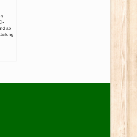
en
O-
and ab
teilung