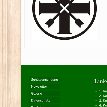
Schützenscheune
Link
Newsletter
1. K
Galerie
2. K
Datenschutz
3. K
4. K