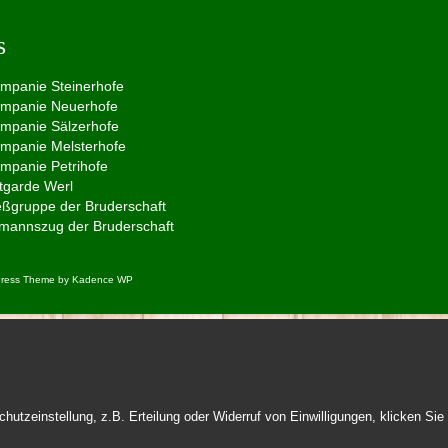
s
ompanie Steinerhofe
ompanie Neuerhofe
ompanie Sälzerhofe
ompanie Melsterhofe
ompanie Petrihofe
tgarde Werl
eßgruppe der Bruderschaft
lmannszug der Bruderschaft
dPress Theme by
Kadence WP
utzeinstellung, z.B. Erteilung oder Widerruf von Einwilligungen, klicken Sie 