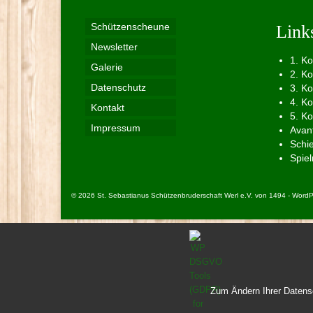
Schützenscheune
Link
Newsletter
1. K
Galerie
2. K
Datenschutz
3. K
4. K
Kontakt
5. K
Impressum
Avan
Schi
Spie
© 2026 St. Sebastianus Schützenbruderschaft Werl e.V. von 1494 - Wor
Zum Ändern Ihrer Datensch