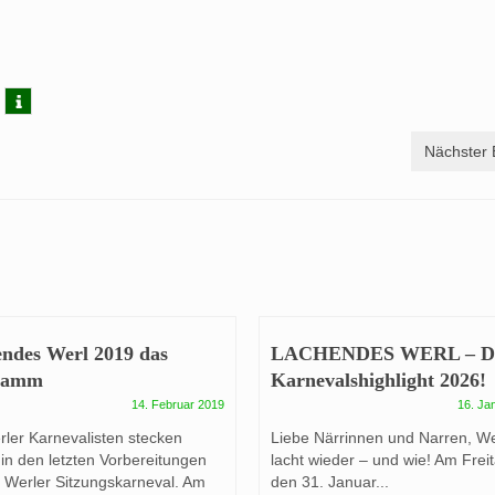
Nächster 
ndes Werl 2019 das
LACHENDES WERL – D
ramm
Karnevalshighlight 2026!
14. Februar 2019
16. Ja
rler Karnevalisten stecken
Liebe Närrinnen und Narren, We
 in den letzten Vorbereitungen
lacht wieder – und wie! Am Freit
n Werler Sitzungskarneval. Am
den 31. Januar...