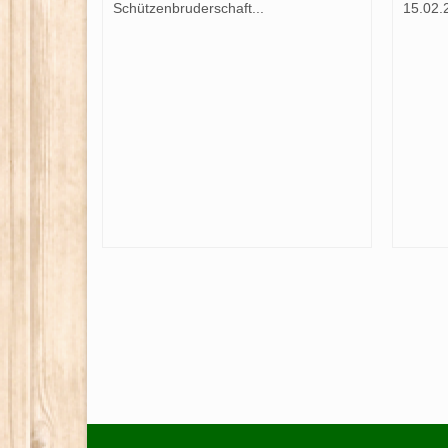
Schützenbruderschaft...
15.02.
ng der
 Werl
15. April 2025
r St.
rschaft
ührende