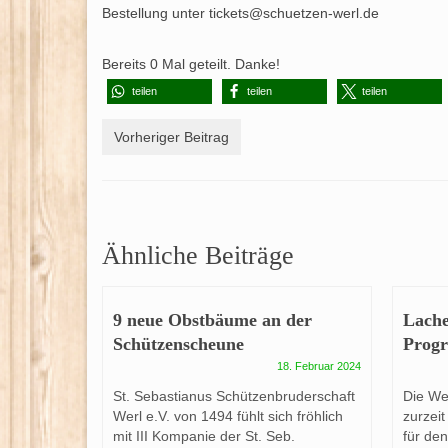
Bestellung unter tickets@schuetzen-werl.de
Bereits
0
Mal geteilt. Danke!
teilen
teilen
teilen
Vorheriger Beitrag
Ähnliche Beiträge
9 neue Obstbäume an der
Lache
Schützenscheune
Prog
18. Februar 2024
St. Sebastianus Schützenbruderschaft
Die We
Werl e.V. von 1494 fühlt sich fröhlich
zurzeit
mit III Kompanie der St. Seb.
für de