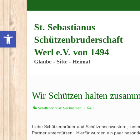
Inhalt
springen
St. Sebastianus
Werkzeugleiste öffnen
Schützenbruderschaft
Werl e.V. von 1494
Glaube - Sitte - Heimat
Wir Schützen halten zusam
Veröffentlicht in:
Nachrichten
|
0
Liebe Schützenbrüder und Schützenschwestern, unter
Partner unterstützen. Hierfür wurden ein paar beson