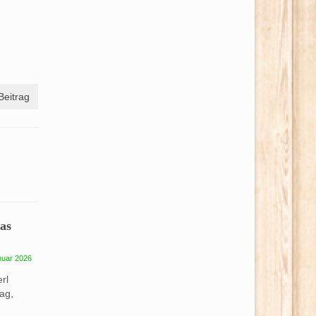
Beitrag
as
nuar 2026
rl
ag,