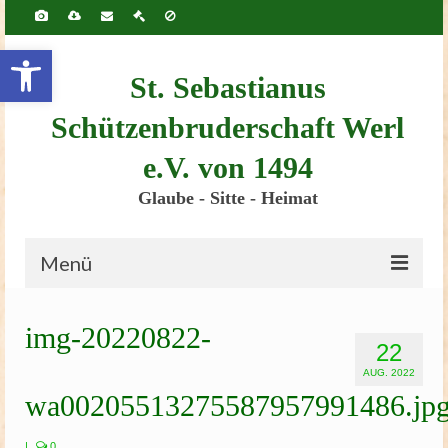
Inhalt
springen
Werkzeugleiste öffnen
St. Sebastianus
Schützenbruderschaft Werl
e.V. von 1494
Glaube - Sitte - Heimat
Menü
Startseite
img-20220822-
22
Bruderschaft
AUG. 2022
wa00205513275587957991486.jp
Schützenscheune
Kinderschützenfest
|
0