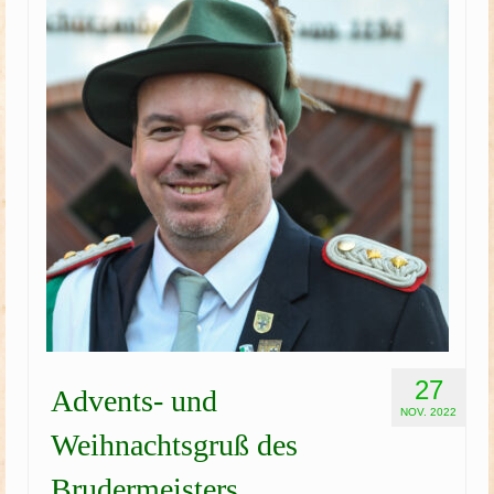
Schützenfest
Schießgruppe
News
27
Advents- und
NOV. 2022
Weihnachtsgruß des
Brudermeisters