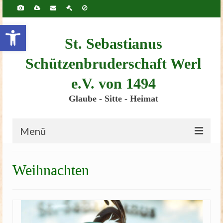
Inhalt
springen
Werkzeugleiste öffnen
St. Sebastianus
Schützenbruderschaft Werl
e.V. von 1494
Glaube - Sitte - Heimat
Menü
Startseite
Weihnachten
Bruderschaft
Schützenscheune
Kinderschützenfest