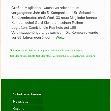
Großen Mitgliederzuwachs verzeichnete im
vergangenen Jahr die 5. Kompanie der St. Sebastianus
Schützenbruderschaft Werl. 33 neue Mitglieder konnte
Kompaniechef Gerd Kleinert in seinen Reihen
begrüßen. Damit ist die Petrihofe auf 199
Vereinszugehörige angewachsen. Die Kompanie wurde
vor 58 Jahren gegründet …
Weiter
Bruderschaft
,
Fünfte
,
Kompanie
,
Offizier
,
Offiziere
,
Schützen
,
Schützenbrudeschaft
,
Schützenfest. Versammlung
,
Sebastianus
,
Vorstand
Schützenscheune
Newsletter
Galerie