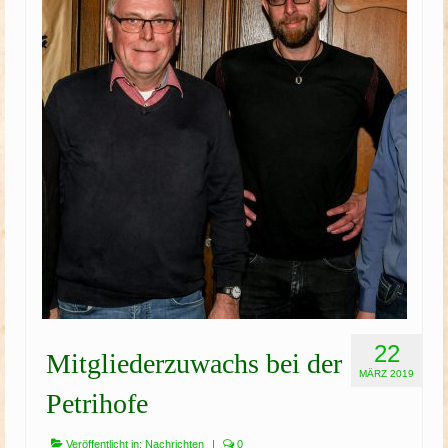
Schützenfest
Schießgruppe
News
22
Mitgliederzuwachs bei der
MÄRZ 2019
Petrihofe
Veröffentlicht in:
Nachrichten
|
0