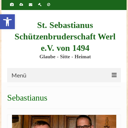
Inhalt
springen
Werkzeugleiste öffnen
St. Sebastianus
Schützenbruderschaft Werl
e.V. von 1494
Glaube - Sitte - Heimat
Menü
Startseite
Sebastianus
Bruderschaft
Schützenscheune
Kinderschützenfest