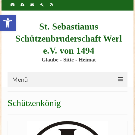
Inhalt
springen
Werkzeugleiste öffnen
St. Sebastianus
Schützenbruderschaft Werl
e.V. von 1494
Glaube - Sitte - Heimat
Menü
Startseite
Schützenkönig
Bruderschaft
Schützenscheune
Kinderschützenfest