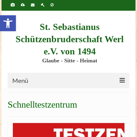
Inhalt
springen
Werkzeugleiste öffnen
St. Sebastianus
Schützenbruderschaft Werl
e.V. von 1494
Glaube - Sitte - Heimat
Menü
Startseite
Schnelltestzentrum
Bruderschaft
Schützenscheune
Kinderschützenfest