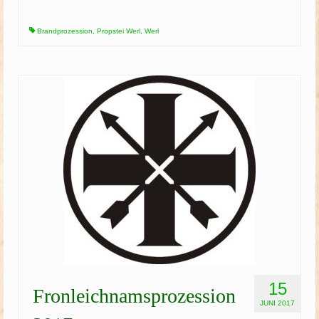
Brandprozession
,
Propstei Werl
,
Werl
15
Fronleichnamsprozession
JUNI 2017