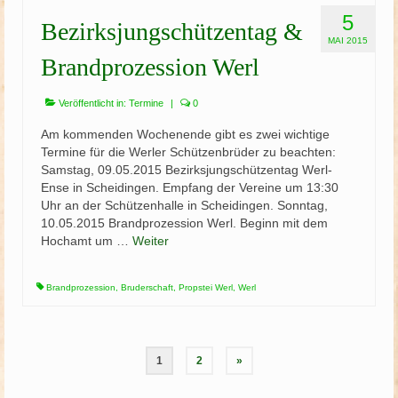
5
Bezirksjungschützentag &
MAI 2015
Brandprozession Werl
Veröffentlicht in:
Termine
|
0
Am kommenden Wochenende gibt es zwei wichtige
Termine für die Werler Schützenbrüder zu beachten:
Samstag, 09.05.2015 Bezirksjungschützentag Werl-
Ense in Scheidingen. Empfang der Vereine um 13:30
Uhr an der Schützenhalle in Scheidingen. Sonntag,
10.05.2015 Brandprozession Werl. Beginn mit dem
Hochamt um …
Weiter
Brandprozession
,
Bruderschaft
,
Propstei Werl
,
Werl
Seitennummerierung
1
2
»
der