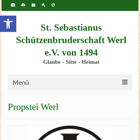
Inhalt
springen
Werkzeugleiste öffnen
St. Sebastianus
Schützenbruderschaft Werl
e.V. von 1494
Glaube - Sitte - Heimat
Menü
Startseite
Propstei Werl
Bruderschaft
Schützenscheune
Kinderschützenfest