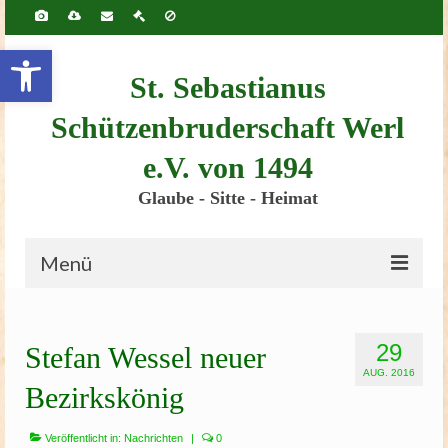
Inhalt
springen
Werkzeugleiste öffnen
St. Sebastianus
Schützenbruderschaft Werl
e.V. von 1494
Glaube - Sitte - Heimat
Menü
Startseite
29
Stefan Wessel neuer
Bruderschaft
AUG. 2016
Bezirkskönig
Schützenscheune
Kinderschützenfest
Veröffentlicht in:
Nachrichten
|
0