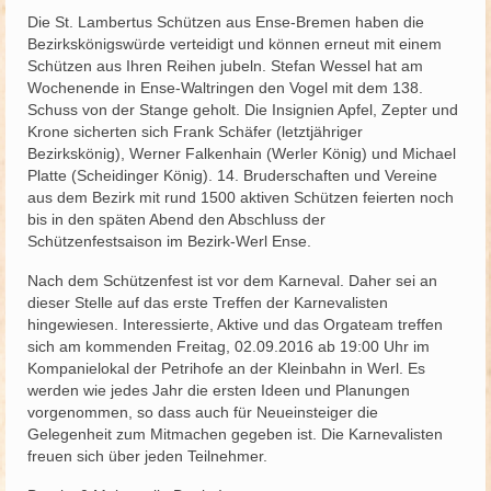
Die St. Lambertus Schützen aus Ense-Bremen haben die
Schützenfest
Bezirkskönigswürde verteidigt und können erneut mit einem
Schützen aus Ihren Reihen jubeln. Stefan Wessel hat am
Schießgruppe
Wochenende in Ense-Waltringen den Vogel mit dem 138.
Schuss von der Stange geholt. Die Insignien Apfel, Zepter und
News
Krone sicherten sich Frank Schäfer (letztjähriger
Bezirkskönig), Werner Falkenhain (Werler König) und Michael
Platte (Scheidinger König). 14. Bruderschaften und Vereine
aus dem Bezirk mit rund 1500 aktiven Schützen feierten noch
bis in den späten Abend den Abschluss der
Schützenfestsaison im Bezirk-Werl Ense.
Nach dem Schützenfest ist vor dem Karneval. Daher sei an
dieser Stelle auf das erste Treffen der Karnevalisten
hingewiesen. Interessierte, Aktive und das Orgateam treffen
sich am kommenden Freitag, 02.09.2016 ab 19:00 Uhr im
Kompanielokal der Petrihofe an der Kleinbahn in Werl. Es
werden wie jedes Jahr die ersten Ideen und Planungen
vorgenommen, so dass auch für Neueinsteiger die
Gelegenheit zum Mitmachen gegeben ist. Die Karnevalisten
freuen sich über jeden Teilnehmer.