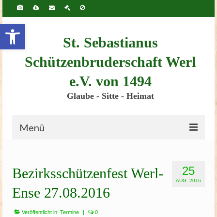
Inhalt
springen
Werkzeugleiste öffnen
St. Sebastianus
Schützenbruderschaft Werl
e.V. von 1494
Glaube - Sitte - Heimat
Menü
Startseite
25
Bezirksschützenfest Werl-
Bruderschaft
AUG. 2016
Ense 27.08.2016
Schützenscheune
Kinderschützenfest
Veröffentlicht in:
Termine
|
0