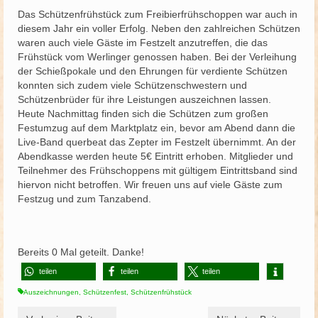
Das Schützenfrühstück zum Freibierfrühschoppen war auch in
Schützenfest
diesem Jahr ein voller Erfolg. Neben den zahlreichen Schützen
waren auch viele Gäste im Festzelt anzutreffen, die das
Schießgruppe
Frühstück vom Werlinger genossen haben. Bei der Verleihung
der Schießpokale und den Ehrungen für verdiente Schützen
News
konnten sich zudem viele Schützenschwestern und
Schützenbrüder für ihre Leistungen auszeichnen lassen.
Heute Nachmittag finden sich die Schützen zum großen
Festumzug auf dem Marktplatz ein, bevor am Abend dann die
Live-Band querbeat das Zepter im Festzelt übernimmt. An der
Abendkasse werden heute 5€ Eintritt erhoben. Mitglieder und
Teilnehmer des Frühschoppens mit gültigem Eintrittsband sind
hiervon nicht betroffen. Wir freuen uns auf viele Gäste zum
Festzug und zum Tanzabend.
Bereits
0
Mal geteilt. Danke!
teilen
teilen
teilen
Auszeichnungen
,
Schützenfest
,
Schützenfrühstück