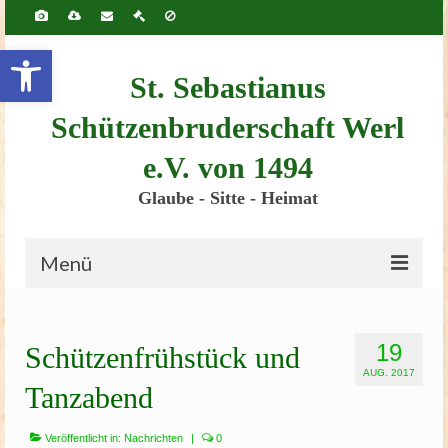
Inhalt
springen
Werkzeugleiste öffnen
St. Sebastianus
Schützenbruderschaft Werl
e.V. von 1494
Glaube - Sitte - Heimat
Menü
Startseite
19
Schützenfrühstück und
Bruderschaft
AUG. 2017
Tanzabend
Schützenscheune
Kinderschützenfest
Veröffentlicht in:
Nachrichten
|
0