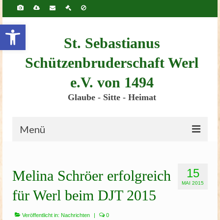
Inhalt
springen
Werkzeugleiste öffnen
St. Sebastianus
Schützenbruderschaft Werl
e.V. von 1494
Glaube - Sitte - Heimat
Menü
Startseite
15
Melina Schröer erfolgreich
Bruderschaft
MAI 2015
für Werl beim DJT 2015
Schützenscheune
Kinderschützenfest
Veröffentlicht in:
Nachrichten
|
0