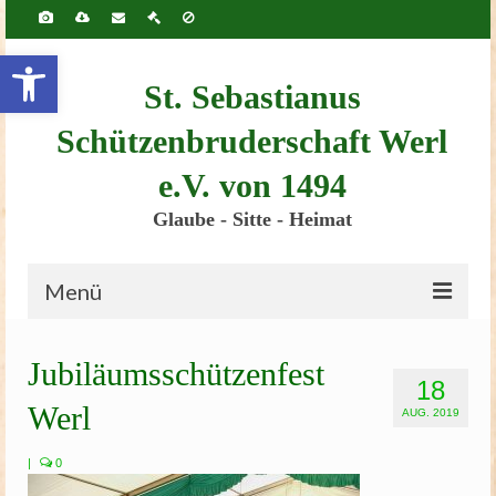
Inhalt
springen
Werkzeugleiste öffnen
St. Sebastianus
Schützenbruderschaft Werl
e.V. von 1494
Glaube - Sitte - Heimat
Menü
Startseite
Jubiläumsschützenfest
18
Bruderschaft
Werl
AUG. 2019
Schützenscheune
|
0
Kinderschützenfest