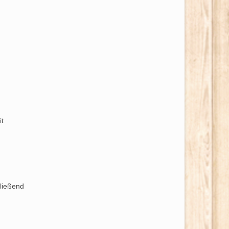
t
ließend