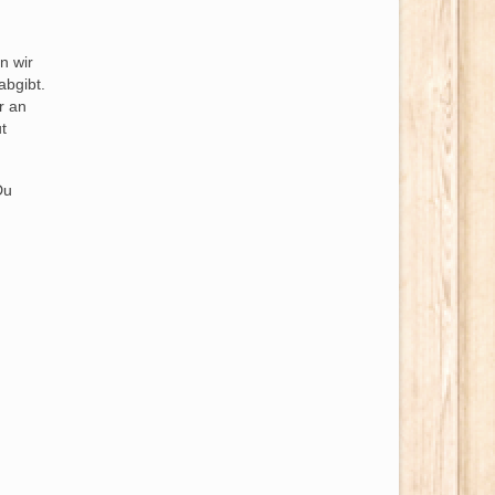
n wir
abgibt.
r an
t
Du