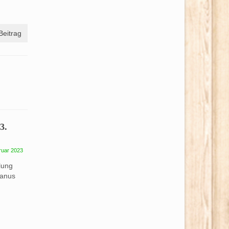
Beitrag
3.
ruar 2023
lung
ianus