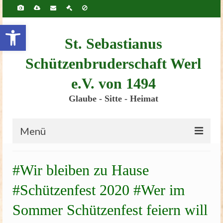
Inhalt
springen
Werkzeugleiste öffnen
St. Sebastianus
Schützenbruderschaft Werl
e.V. von 1494
Glaube - Sitte - Heimat
Menü
Startseite
#Wir bleiben zu Hause
Bruderschaft
#Schützenfest 2020 #Wer im
Schützenscheune
Sommer Schützenfest feiern will
Kinderschützenfest