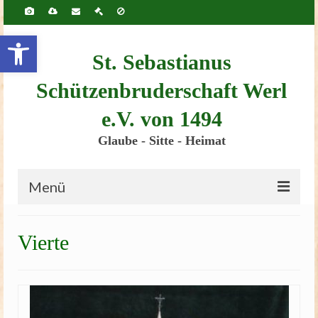
Inhalt
springen
Werkzeugleiste öffnen
St. Sebastianus
Schützenbruderschaft Werl
e.V. von 1494
Glaube - Sitte - Heimat
Menü
Startseite
Vierte
Bruderschaft
Schützenscheune
Kinderschützenfest