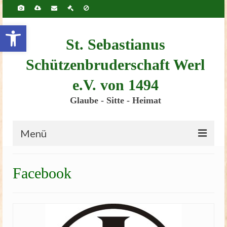
Inhalt
springen
Werkzeugleiste öffnen
St. Sebastianus
Schützenbruderschaft Werl
e.V. von 1494
Glaube - Sitte - Heimat
Menü
Startseite
Facebook
Bruderschaft
Schützenscheune
Kinderschützenfest