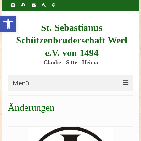
Inhalt
springen
Werkzeugleiste öffnen
St. Sebastianus
Schützenbruderschaft Werl
e.V. von 1494
Glaube - Sitte - Heimat
Menü
Startseite
Änderungen
Bruderschaft
Schützenscheune
Kinderschützenfest