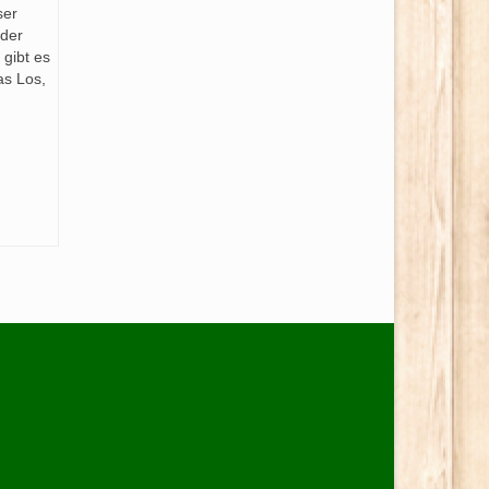
ser
eder
 gibt es
as Los,