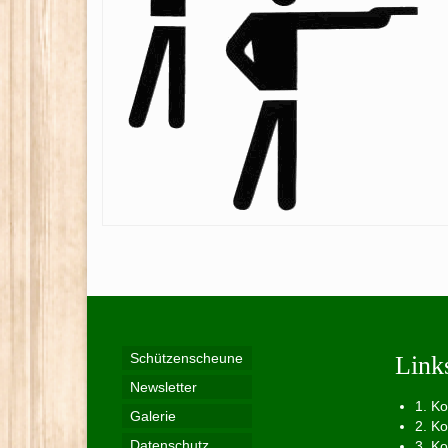
Schützenscheune
Link
Newsletter
1. K
Galerie
2. K
Datenschutz
3. K