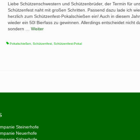
Liebe Schützenschwestern und Schützenbrüder, der Termin für un
Schützenfest naht mit großen Schritten. Passend dazu lade ich wi
herzlich zum Schützenfest-Pokalschießen ein! Auch in diesem Jahr
wieder ein 50l Bierfass zu gewinnen. Allerdings entscheidet nicht d
sondern …
Weiter
Pokalschießen
,
Schützenfest
,
Schützenfest-Pokal
s
ompanie Steinerhofe
ompanie Neuerhofe
ompanie Sälzerhofe