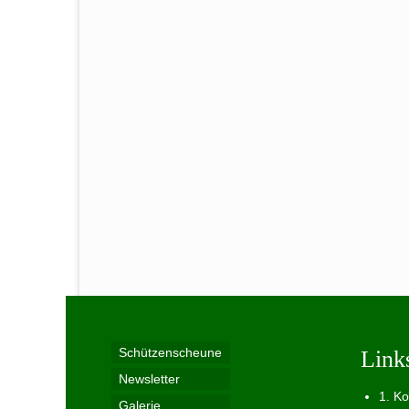
Schützenscheune
Link
Newsletter
1. K
Galerie