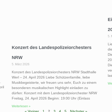
E
2
5.
Li
Konzert des Landespolizeiorchesters
di
Di
NRW
20
5. März 2026
Di
ve
Konzert des Landespolizeiorchesters NRW Stadthalle
la
Werl – 24. April 2026 Liebe Schützenfamilie, liebe
.
Musikbegeisterte, wir freuen uns sehr, Euch zu einem
Wei
ril
besonderen musikalischen Highlight einladen zu
dürfen: Konzert mit dem Landespolizeiorchester NRW
Freitag, 24. April 2026 Beginn: 19:00 Uhr (Einlass
Weiterlesen »
« Voriger
1
2
3
4
5
Nächster »