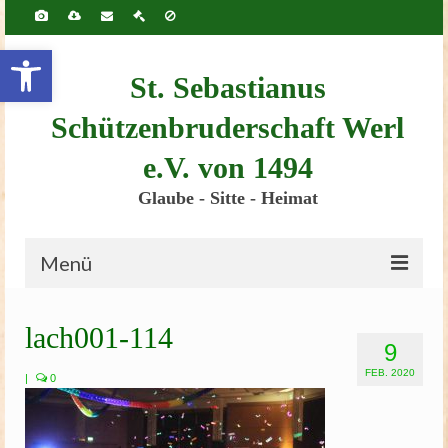
Inhalt
springen
Werkzeugleiste öffnen
St. Sebastianus
Schützenbruderschaft Werl
e.V. von 1494
Glaube - Sitte - Heimat
Menü
Startseite
lach001-114
9
Bruderschaft
FEB. 2020
|
0
Schützenscheune
Kinderschützenfest