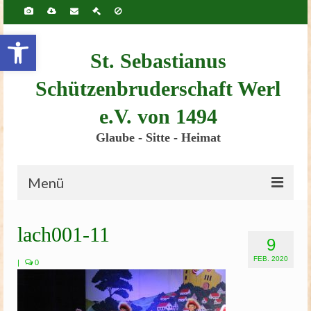
Inhalt
springen
Werkzeugleiste öffnen
St. Sebastianus
Schützenbruderschaft Werl
e.V. von 1494
Glaube - Sitte - Heimat
Menü
Startseite
lach001-11
9
Bruderschaft
FEB. 2020
|
0
Schützenscheune
Kinderschützenfest