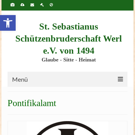
Inhalt
springen
Werkzeugleiste öffnen
St. Sebastianus
Schützenbruderschaft Werl
e.V. von 1494
Glaube - Sitte - Heimat
Menü
Startseite
Pontifikalamt
Bruderschaft
Schützenscheune
Kinderschützenfest